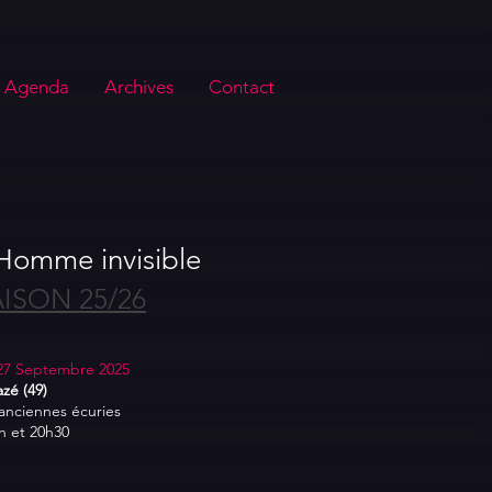
Agenda
Archives
Contact
Homme invisible
ISON 25/26
27 Septembre 2025
azé (49)
anciennes écuries
h et 20h30