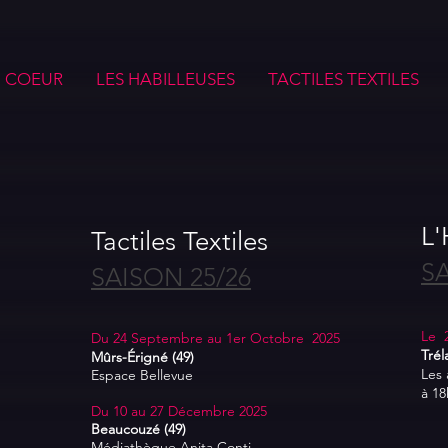
U COEUR
LES HABILLEUSES
TACTILES TEXTILES
L'
Tactiles Textiles
SA
SAISON 25/26
Le 
Du 24 Septembre au 1er Octobre 2025
Trél
Mûrs-Érigné (49)
Les 
Espace Bellevue
à 18
Du 10 au 27 Décembre 2025
Beaucouzé (49)
Médiathèque Anita Conti