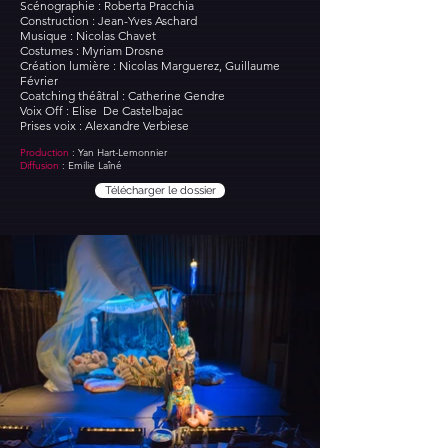
Scénographie : Roberta Pracchia
Construction : Jean-Yves Aschard
Musique : Nicolas Chavet
Costumes : Myriam Drosne
Création lumière : Nicolas Marguerez, Guillaume
Février
Coatching théâtral : Catherine Gendre
Voix Off : Elise De Castelbajac
Prises voix : Alexandre Verbiese
Production
: Yan Hart-Lemonnier
Diffusion
: Emilie Laîné
Télécharger le dossier