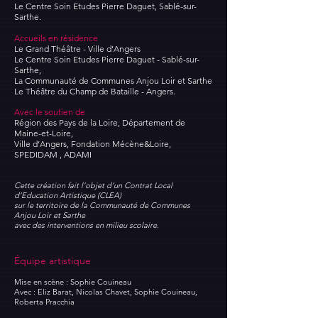
Le Centre Soin Etudes Pierre Daguet, Sablé-sur-
Sarthe.
Accueils en résidence
Le Grand Théâtre - Ville d’Angers
Le Centre Soin Etudes Pierre Daguet - Sablé-sur-
Sarthe,
La Communauté de Communes Anjou Loir et Sarthe
Le Théâtre du Champ de Bataille - Angers.
Avec le soutien de
Région des Pays de la Loire,
Département de
Maine-et-Loire,
Ville d’Angers,
Fondation Mécène&Loire,
SPEDIDAM ,
ADAMI
Cette création fait l’objet d’un Contrat Local
d’Education Artistique (CLEA)
sur le territoire de la Communauté de Communes
Anjou Loir et Sarthe
avec des interventions en milieu scolaire.
Équipe artistique
Mise en scène : Sophie Couineau
Avec : Eliz Barat, Nicolas Ch
avet, Sophie Couineau,
Roberta Pracchia