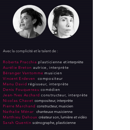
Avec la complicité et le talent de :
Roberta Pracchia
plasticienne
et interprète
Aurélie Breton
autrice, interprète
Béranger Vantomme
musicien
Vincent Erdeven
compositeur
Manu David
régisseur, interprète
​Denis Fouquereau
comédien
​Jean-Yves Aschard
constructeur, interprète
​Nicolas Chavet
compositeur, interprète
Pierre Marchand
constructeur, musicien
Nathalie Ménar
chanteuse musicienne
Matthieu Dehoux
créateur son, lumière et vidéo
Sarah Quentin
scénographe, plasticienne