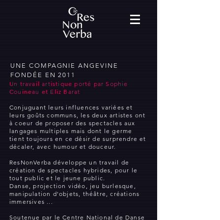
UNE COMPAGNIE ANGEVINE
FONDÉE EN 2011
Un travail artistique porté par Sophie
Couineau et Eliz Barat
Conjuguant leurs influences variées et
leurs goûts communs, les deux artistes ont
à coeur de proposer des spectacles aux
langages multiples mais dont le germe
tient toujours en ce désir de surprendre et
décaler, avec humour et douceur.
ResNonVerba développe un travail de
création de spectacles hybrides, pour le
tout public et le jeune public.
Danse, projection vidéo, jeu burlesque,
manipulation d'objets, théâtre, créations
immersives ...
Soutenue par le Centre National de Danse