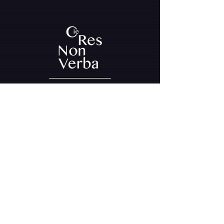
INFOS PRATIQUES
La Cité - Le SAAS : 58 bd du Doyenné
49100 Angers
Siret :
53867962200018
/ APE : 9001Z
Licence 2 :
1054212
/ Licence 3 :
1054219
CONTACTEZ-NOUS
cie.r.n.v@gmail.com